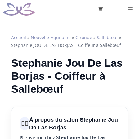
Aller
M
au
contenu
Accueil
»
Nouvelle-Aquitaine
»
Gironde
»
Sallebœuf
»
Stephanie JOU DE LAS BORJAS – Coiffeur à Sallebœuf
Stephanie Jou De Las
Borjas - Coiffeur à
Sallebœuf
À propos du salon Stephanie Jou
💇‍♀️
De Las Borjas
Bienvenue chez
Stephanie Jou De Las