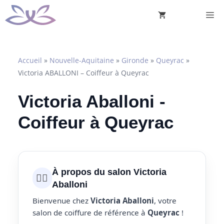
Aller
M
au
contenu
Accueil
»
Nouvelle-Aquitaine
»
Gironde
»
Queyrac
»
Victoria ABALLONI – Coiffeur à Queyrac
Victoria Aballoni -
Coiffeur à Queyrac
À propos du salon Victoria
💇‍♀️
Aballoni
Bienvenue chez
Victoria Aballoni
, votre
salon de coiffure de référence à
Queyrac
!