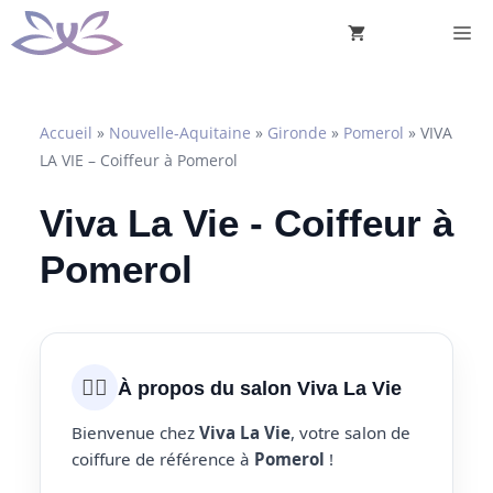
Aller
M
au
contenu
Accueil
»
Nouvelle-Aquitaine
»
Gironde
»
Pomerol
»
VIVA
LA VIE – Coiffeur à Pomerol
Viva La Vie - Coiffeur à
Pomerol
💇‍♀️
À propos du salon Viva La Vie
Bienvenue chez
Viva La Vie
, votre salon de
coiffure de référence à
Pomerol
!