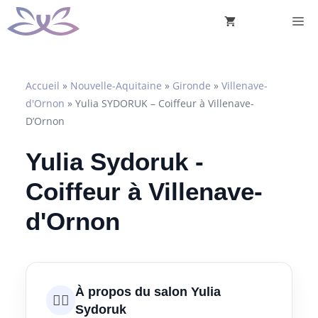
Aller
M
au
contenu
Accueil
»
Nouvelle-Aquitaine
»
Gironde
»
Villenave-
d'Ornon
»
Yulia SYDORUK – Coiffeur à Villenave-
D’Ornon
Yulia Sydoruk -
Coiffeur à Villenave-
d'Ornon
À propos du salon Yulia
💇‍♀️
Sydoruk