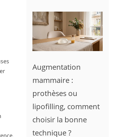
uses
Augmentation
er
mammaire :
prothèses ou
lipofilling, comment
n
choisir la bonne
technique ?
rence.