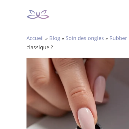
Aller
au
contenu
Accueil
»
Blog
»
Soin des ongles
»
Rubber 
classique ?