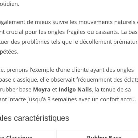
otidien.
t également de mieux suivre les mouvements naturels
int crucial pour les ongles fragiles ou cassants. La ba
entuer des problèmes tels que le décollement prématu
épétées.
ce, prenons l’exemple d’une cliente ayant des ongles
 base classique, elle observait fréquemment des éclat
a rubber base
Moyra
et
Indigo Nails
, la tenue de sa
nt intacte jusqu’à 3 semaines avec un confort accru.
les caractéristiques
se Classique
Rubber Base