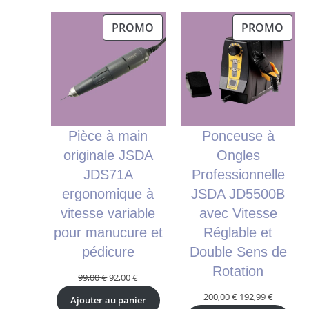
PRODUIT
PRO
PROMO
PROMO
EN
EN
PROMOTION
PRO
Pièce à main
Ponceuse à
originale JSDA
Ongles
JDS71A
Professionnelle
ergonomique à
JSDA JD5500B
vitesse variable
avec Vitesse
pour manucure et
Réglable et
pédicure
Double Sens de
Rotation
Le
Le
99,00
€
92,00
€
prix
prix
Le
Le
200,00
€
192,99
€
Ajouter au panier
initial
actuel