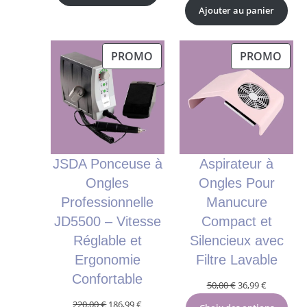
prix
prix
Ajouter au panier
était :
est :
initial
actuel
99,00 €.
92,00 €.
était :
est :
200,00 €.
192,99 €.
PRODUIT
PRO
PROMO
PROMO
EN
EN
PROMOTION
PRO
JSDA Ponceuse à
Aspirateur à
Ongles
Ongles Pour
Professionnelle
Manucure
JD5500 – Vitesse
Compact et
Réglable et
Silencieux avec
Ergonomie
Filtre Lavable
Confortable
Le
Le
50,00
€
36,99
€
prix
prix
Le
Le
220,00
€
186,99
€