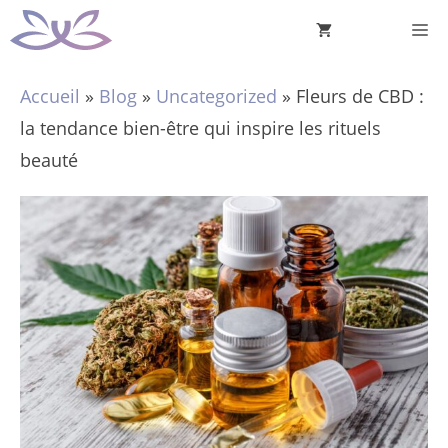
Aller
M
au
contenu
Accueil
»
Blog
»
Uncategorized
»
Fleurs de CBD :
la tendance bien-être qui inspire les rituels
beauté