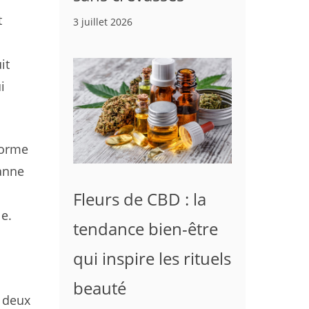
t
3 juillet 2026
it
i
forme
ianne
Fleurs de CBD : la
e.
tendance bien-être
qui inspire les rituels
beauté
r deux