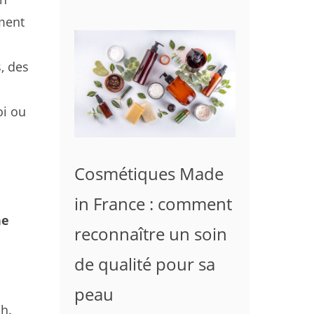
ment
, des
oi ou
Cosmétiques Made
in France : comment
he
reconnaître un soin
de qualité pour sa
peau
ch.