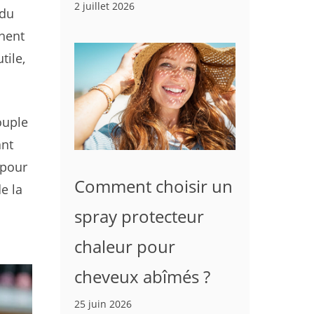
2 juillet 2026
 du
chent
tile,
ouple
ant
 pour
Comment choisir un
e la
spray protecteur
chaleur pour
cheveux abîmés ?
25 juin 2026