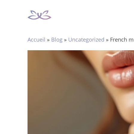
Aller
au
contenu
Accueil
»
Blog
»
Uncategorized
»
French m