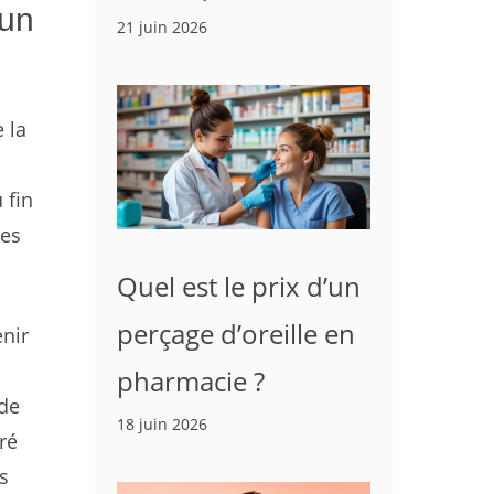
 un
21 juin 2026
 la
 fin
les
Quel est le prix d’un
perçage d’oreille en
enir
pharmacie ?
 de
18 juin 2026
ré
s