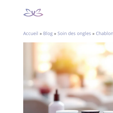
Aller
au
contenu
Accueil
»
Blog
»
Soin des ongles
»
Chablo