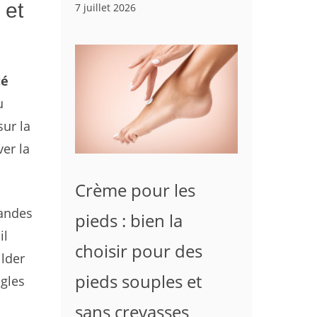
 et
7 juillet 2026
té
u
sur la
er la
Crème pour les
randes
pieds : bien la
il
choisir pour des
ilder
pieds souples et
ngles
sans crevasses