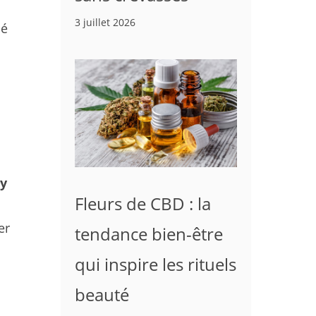
3 juillet 2026
bé
y
Fleurs de CBD : la
er
tendance bien-être
qui inspire les rituels
beauté