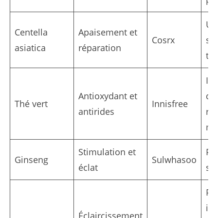
Uti
Centella
Apaisement et
Cosrx
sé
asiatica
réparation
to
In
Antioxydant et
da
Thé vert
Innisfree
antirides
ro
ma
Stimulation et
Pré
Ginseng
Sulwhasoo
éclat
so
Pe
in
Éclaircissement