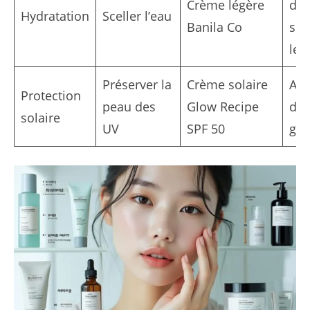
Crème légère
dél
Hydratation
Sceller l’eau
Banila Co
sur
le 
Préserver la
Crème solaire
App
Protection
peau des
Glow Recipe
der
solaire
UV
SPF 50
gé