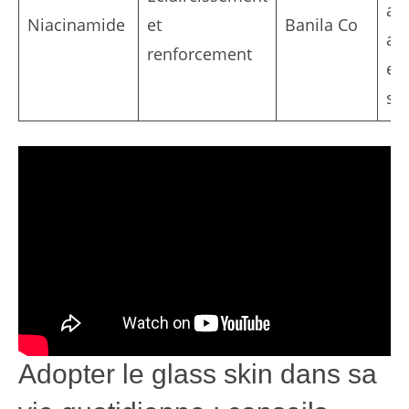
av
Niacinamide
et
Banila Co
act
renforcement
eff
sy
Adopter le glass skin dans sa