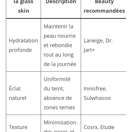
la glass
Description
Beauty
skin
recommandées
Maintenir la
peau nourrie
Hydratation
Laneige, Dr.
et rebondie
profonde
Jart+
tout au long
de la journée
Uniformité
Éclat
du teint,
Innisfree,
naturel
absence de
Sulwhasoo
zones ternes
Minimisation
Texture
Cosrx, Etude
des pores et