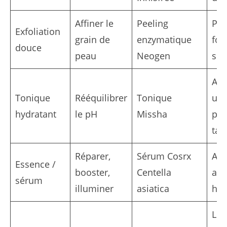
Affiner le
Peeling
Pas
Exfoliation
grain de
enzymatique
foi
douce
peau
Neogen
se
App
Tonique
Rééquilibrer
Tonique
un 
hydratant
le pH
Missha
par
tap
Réparer,
Sérum Cosrx
App
Essence /
booster,
Centella
ava
sérum
illuminer
asiatica
hyd
Lis