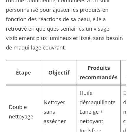
routine quotidienne, combinées à un suivi
personnalisé pour ajuster les produits en
fonction des réactions de sa peau, elle a
retrouvé en quelques semaines un visage
visiblement plus lumineux et lissé, sans besoin
de maquillage couvrant.
Produits
Étape
Objectif
recommandés
d’
Huile
Eff
Nettoyer
démaquillante
des
Double
sans
Laneige +
mo
nettoyage
assécher
nettoyant
cir
Innisfree
do