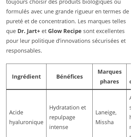
toujours choisir des produits biologiques ou
formulés avec une grande rigueur en termes de
pureté et de concentration. Les marques telles
que
Dr. Jart+
et
Glow Recipe
sont excellentes
pour leur politique d’innovations sécurisées et
responsables.
Marques
Ingrédient
Bénéfices
phares
d’
Ap
Hydratation et
su
Acide
Laneige,
repulpage
hu
hyaluronique
Missha
intense
me
pé