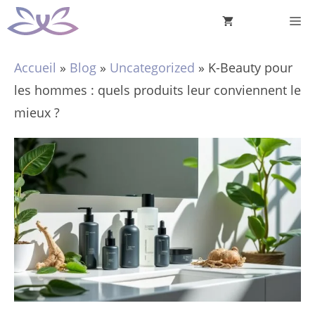
Aller
M
au
contenu
Accueil
»
Blog
»
Uncategorized
»
K-Beauty pour
les hommes : quels produits leur conviennent le
mieux ?