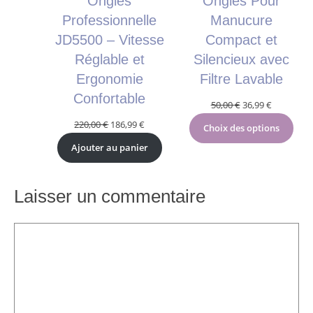
Ongles
Ongles Pour
Professionnelle
Manucure
JD5500 – Vitesse
Compact et
Réglable et
Silencieux avec
Ergonomie
Filtre Lavable
Confortable
Le
Le
50,00
€
36,99
€
prix
prix
Le
Le
220,00
€
186,99
€
Choix des options
initial
actuel
prix
prix
Ajouter au panier
était :
est :
initial
actuel
50,00 €.
36,99 €.
était :
est :
220,00 €.
186,99 €.
Laisser un commentaire
Commentaire