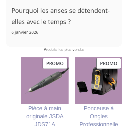
Pourquoi les anses se détendent-
elles avec le temps ?
6 janvier 2026
Produits les plus vendus
PRODUIT
PRO
PROMO
PROMO
EN
EN
PROMOTION
PRO
Pièce à main
Ponceuse à
originale JSDA
Ongles
JDS71A
Professionnelle