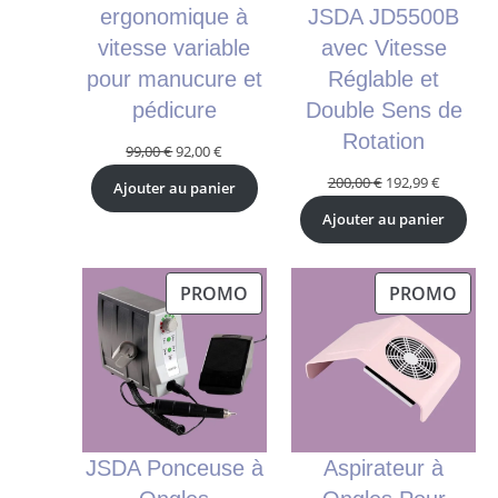
ergonomique à
JSDA JD5500B
vitesse variable
avec Vitesse
pour manucure et
Réglable et
pédicure
Double Sens de
Rotation
Le
Le
99,00
€
92,00
€
prix
prix
Le
Le
200,00
€
192,99
€
Ajouter au panier
initial
actuel
prix
prix
Ajouter au panier
était :
est :
initial
actuel
99,00 €.
92,00 €.
était :
est :
200,00 €.
192,99 €.
PRODUIT
PRO
PROMO
PROMO
EN
EN
PROMOTION
PRO
JSDA Ponceuse à
Aspirateur à