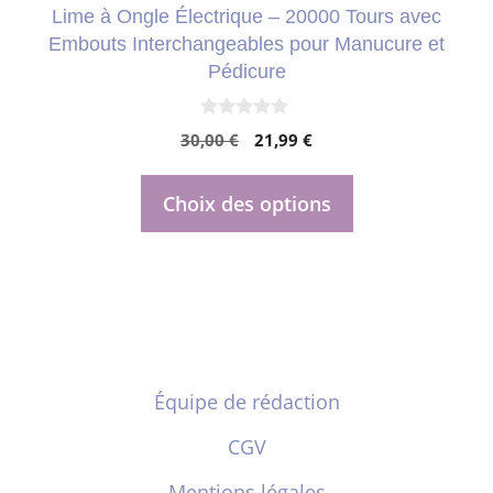
Lime à Ongle Électrique – 20000 Tours avec
sur
Embouts Interchangeables pour Manucure et
la
Pédicure
page
du
0
Le
Le
30,00
€
21,99
€
s
produit
u
prix
prix
r
initial
actuel
5
Choix des options
était :
est :
30,00 €.
21,99 €.
Équipe de rédaction
CGV
Mentions légales