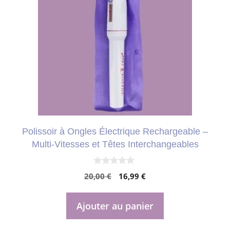
Polissoir à Ongles Électrique Rechargeable –
Multi-Vitesses et Têtes Interchangeables
0
Le
Le
20,00
€
16,99
€
s
u
prix
prix
r
initial
actuel
5
Ajouter au panier
était :
est :