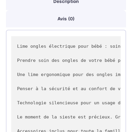
Description
Ergonomique
et
Avis (0)
Silencieuse
avec
Accessoires
Lime ongles électrique pour bébé : soin sûr 
Variés.
Prendre soin des ongles de votre bébé peut 
Une lime ergonomique pour des ongles impecca
Penser à la sécurité et au confort de votre
Technologie silencieuse pour un usage discre
Le moment de la sieste est précieux. Grâce 
Accessoires inclus pour toute la famille 
