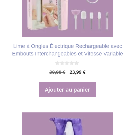
Lime à Ongles Électrique Rechargeable avec
Embouts Interchangeables et Vitesse Variable
0
Le
Le
30,00
€
23,99
€
s
u
prix
prix
r
initial
actuel
5
Ajouter au panier
était :
est :
30,00 €.
23,99 €.