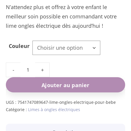
N’attendez plus et offrez à votre enfant le
meilleur soin possible en commandant votre
lime ongles électrique dès aujourd’hui !
Couleur
quantité
de
Ajouter au panier
Lime
Ongles
UGS :
7541747089647-lime-ongles-electrique-pour-bebe
Catégorie :
Limes à ongles électriques
Électrique
pour
Bébé