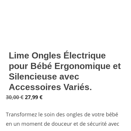
Lime Ongles Électrique
pour Bébé Ergonomique et
Silencieuse avec
Accessoires Variés.
Le
Le
30,00
€
27,99
€
prix
prix
Transformez le soin des ongles de votre bébé
initial
actuel
en un moment de douceur et de sécurité avec
était :
est :