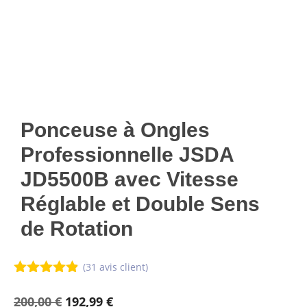
Ponceuse à Ongles
Professionnelle JSDA
JD5500B avec Vitesse
Réglable et Double Sens
de Rotation
(
31
avis client)
4.81
sur 5
Le
Le
200,00
€
192,99
€