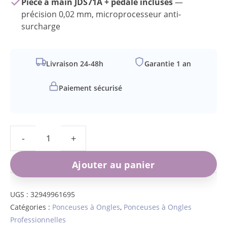
Pièce à main JDS71A + pédale incluses
—
précision 0,02 mm, microprocesseur anti-
surcharge
Livraison 24-48h
Garantie 1 an
Paiement sécurisé
quantité
de
Ajouter au panier
Ponceuse
à
UGS :
32949961695
Catégories :
Ponceuses à Ongles
,
Ponceuses à Ongles
Ongles
Professionnelles
Professionnelle