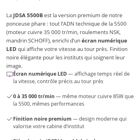
prix
prix
La
JDSA 5500B
est la version premium de notre
initial
actuel
ponceuse phare : tout l’ADN technique de la 5500
était :
est :
(moteur cuivre 35 000 tr/min, roulements NSK,
200,00 €.
192,99 €.
mandrin SCHOFF), enrichi d’un
écran numérique
LED
qui affiche votre vitesse au tour près. Finition
noire élégante pour les instituts qui soignent leur
image.
Écran numérique LED
— affichage temps réel de
la vitesse, contrôle précis au tour près
0 à 35 000 tr/min
— même moteur cuivre 85W que
la 5500, mêmes performances
Finition noire premium
— design moderne qui
valorise votre cabine d’institut