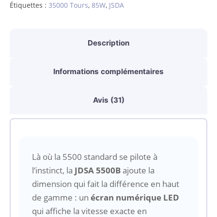
Étiquettes :
35000 Tours
,
85W
,
JSDA
JSDA
JD5500B
Description
avec
Vitesse
Informations complémentaires
Réglable
et
Avis (31)
Double
Sens
de
Rotation
Là où la 5500 standard se pilote à
l’instinct, la
JDSA 5500B
ajoute la
dimension qui fait la différence en haut
de gamme : un
écran numérique LED
qui affiche la vitesse exacte en