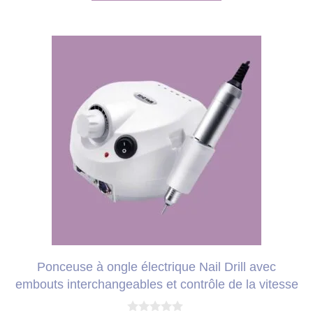
220,00 €.
186,99 €.
Ce
produit
a
plusieurs
variations.
Les
options
peuvent
être
choisies
Ponceuse à ongle électrique Nail Drill avec
sur
embouts interchangeables et contrôle de la vitesse
la