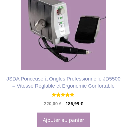
JSDA Ponceuse à Ongles Professionnelle JD5500
– Vitesse Réglable et Ergonomie Confortable
4.77
Le
Le
220,00
€
186,99
€
sur 5
prix
prix
initial
actuel
Ajouter au panier
était :
est :