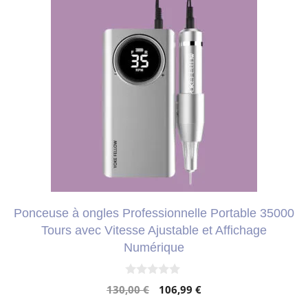
produit
a
plusieurs
variations.
Les
options
peuvent
être
choisies
Ponceuse à ongles Professionnelle Portable 35000
sur
Tours avec Vitesse Ajustable et Affichage
la
Numérique
page
du
0
Le
Le
130,00
€
106,99
€
s
produit
u
prix
prix