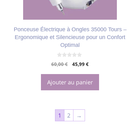
Ponceuse Électrique à Ongles 35000 Tours –
Ergonomique et Silencieuse pour un Confort
Optimal
0
Le
Le
60,00
€
45,99
€
s
u
prix
prix
r
initial
actuel
5
Ajouter au panier
était :
est :
60,00 €.
45,99 €.
1
2
→