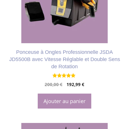
Ponceuse à Ongles Professionnelle JSDA
JD5500B avec Vitesse Réglable et Double Sens
de Rotation
4.81
Le
Le
200,00
€
192,99
€
sur 5
prix
prix
initial
actuel
Ajouter au panier
était :
est :
200,00 €.
192,99 €.
Ce