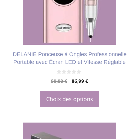
Les
options
peuvent
être
choisies
DELANIE Ponceuse à Ongles Professionnelle
sur
Portable avec Écran LED et Vitesse Réglable
la
page
0
Le
Le
90,00
€
86,99
€
s
du
u
prix
prix
r
produit
initial
actuel
5
Choix des options
était :
est :
90,00 €.
86,99 €.