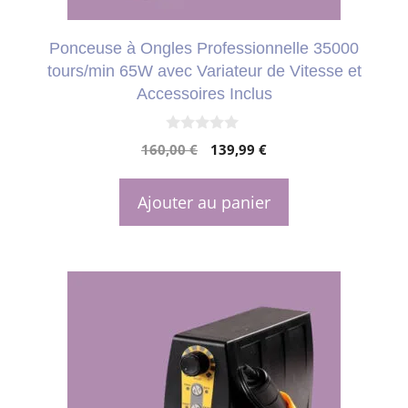
Ponceuse à Ongles Professionnelle 35000
tours/min 65W avec Variateur de Vitesse et
Accessoires Inclus
0
Le
Le
160,00
€
139,99
€
s
u
prix
prix
r
initial
actuel
5
Ajouter au panier
était :
est :
160,00 €.
139,99 €.