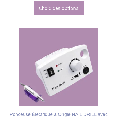
r
initial
actuel
5
Choix des options
était :
est :
130,00 €.
106,99 €.
Ponceuse Électrique à Ongle NAIL DRILL avec