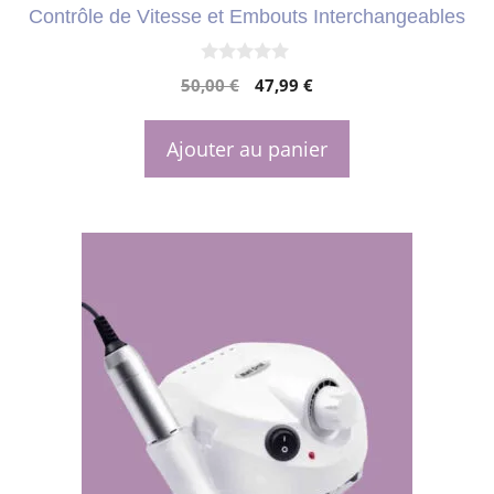
Contrôle de Vitesse et Embouts Interchangeables
0
Le
Le
50,00
€
47,99
€
s
u
prix
prix
r
initial
actuel
5
Ajouter au panier
était :
est :
50,00 €.
47,99 €.