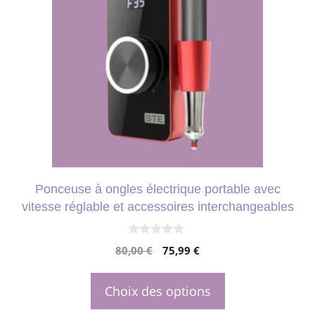
a
plusieurs
variations.
Les
options
peuvent
être
choisies
Ponceuse à ongles électrique portable avec
sur
vitesse réglable et accessoires interchangeables
la
page
0
Le
Le
80,00
€
75,99
€
s
du
u
prix
prix
r
produit
initial
actuel
5
Choix des options
était :
est :