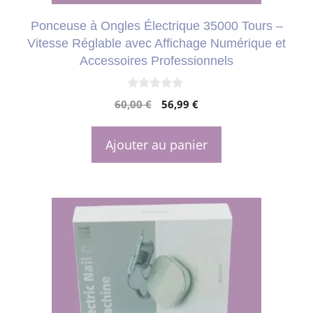
Ponceuse à Ongles Électrique 35000 Tours –
Vitesse Réglable avec Affichage Numérique et
Accessoires Professionnels
0
Le
Le
60,00
€
56,99
€
s
u
prix
prix
r
initial
actuel
5
Ajouter au panier
était :
est :
60,00 €.
56,99 €.
Ce
produit
a
plusieurs
variations.