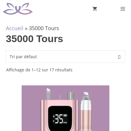
Aller
M
au
contenu
Accueil
»
35000 Tours
35000 Tours
Affichage de 1–12 sur 17 résultats
Ce
produit
a
plusieurs
variations.