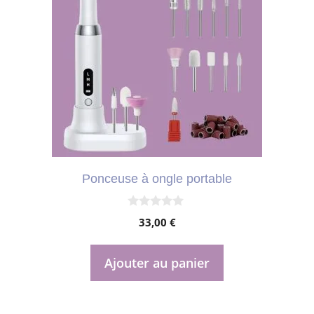
Ponceuse à ongle portable
0
33,00
€
s
u
r
5
Ajouter au panier