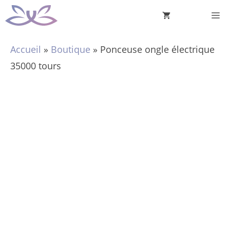
Aller
M
au
contenu
Accueil
»
Boutique
»
Ponceuse ongle électrique
35000 tours