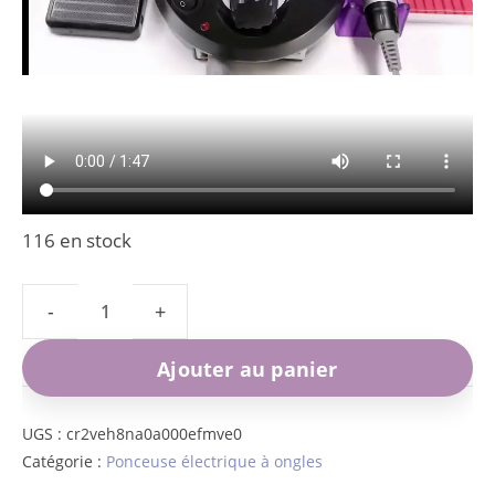
116 en stock
quantité
de
Ajouter au panier
Ponceuse
ongle
UGS :
cr2veh8na0a000efmve0
Catégorie :
Ponceuse électrique à ongles
électrique