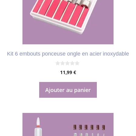
Kit 6 embouts ponceuse ongle en acier inoxydable
0
11,99
€
s
u
r
5
Ajouter au panier