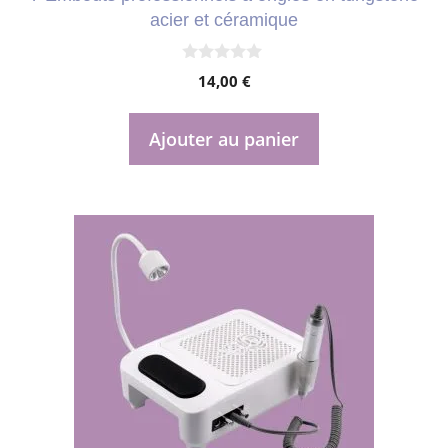
acier et céramique
0
14,00
€
s
u
r
5
Ajouter au panier