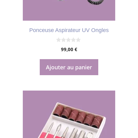
Ponceuse Aspirateur UV Ongles
0
99,00
€
s
u
r
5
Ajouter au panier