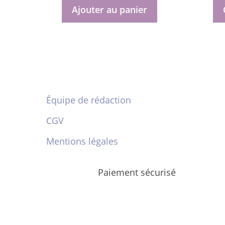
5
Ajouter au panier
du
produi
Équipe de rédaction
CGV
Mentions légales
Paiement sécurisé