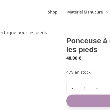
Shop
Matériel Manucure
ectrique pour les pieds
Ponceuse à 
les pieds
48,00
€
479 en stock
quantité
de
Ponceuse