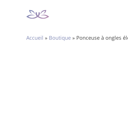
Aller
au
contenu
Accueil
»
Boutique
»
Ponceuse à ongles él