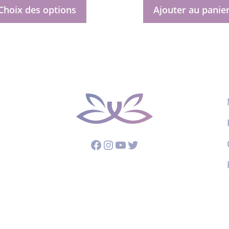
5
Choix des options
Ajouter au panie
t
Facebook
Instagram
YouTube
Twitter