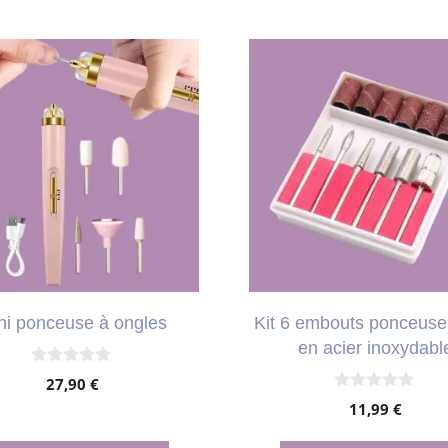
t
urs
ions.
ns
nt
ni ponceuse à ongles
Kit 6 embouts ponceuse
es
en acier inoxydabl
0
27,90
€
s
0
u
11,99
€
s
r
u
5
r