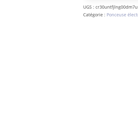
à
UGS :
cr30untfjlng00dm7
Catégorie :
Ponceuse élect
ongles
électrique
pour
les
pieds