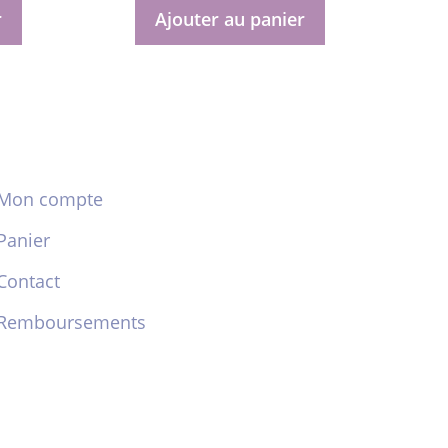
5
r
Ajouter au panier
Mon compte
Panier
Contact
Remboursements