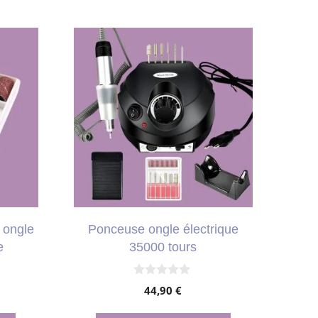
 ongle
Ponceuse ongle électrique
e
35000 tours
0
44,90
€
s
u
r