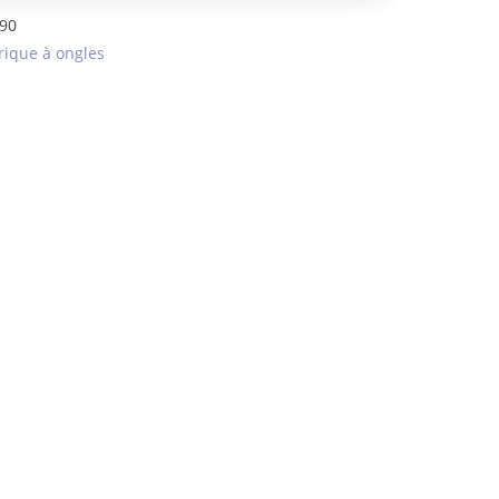
u90
rique à ongles