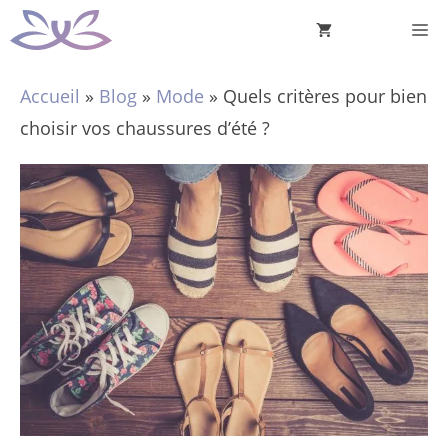
Aller
M
au
contenu
Accueil
»
Blog
»
Mode
»
Quels critères pour bien
choisir vos chaussures d’été ?