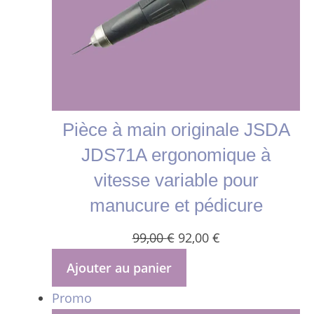
Pièce à main originale JSDA
JDS71A ergonomique à
vitesse variable pour
manucure et pédicure
Le
Le
99,00
€
92,00
€
prix
prix
Ajouter au panier
initial
actuel
Produit
Promo
était :
est :