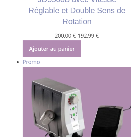
Réglable et Double Sens de
Rotation
Le
Le
200,00
€
192,99
€
prix
prix
Ajouter au panier
initial
actuel
Produit
Promo
était :
est :
en
200,00 €.
192,99 €.
promotion