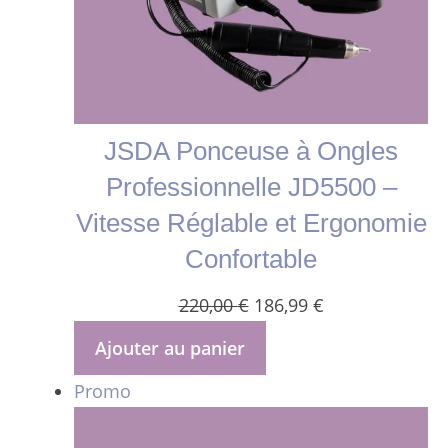
JSDA Ponceuse à Ongles
Professionnelle JD5500 –
Vitesse Réglable et Ergonomie
Confortable
Le
Le
220,00
€
186,99
€
prix
prix
Ajouter au panier
initial
actuel
Produit
Promo
était :
est :
en
220,00 €.
186,99 €.