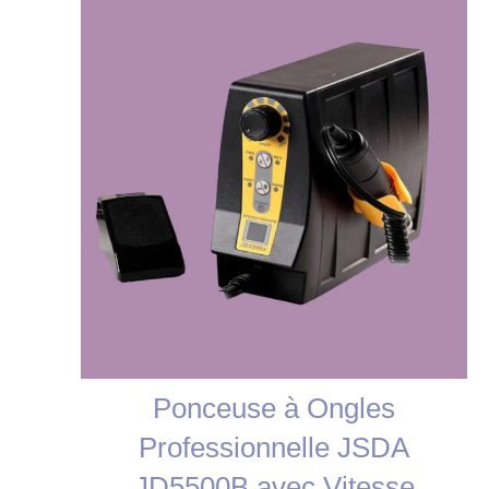
en
99,00 €.
92,00 €.
promotion
Ponceuse à Ongles
Professionnelle JSDA
JD5500B avec Vitesse