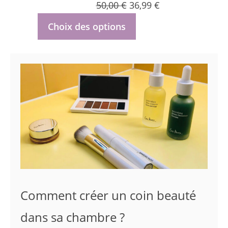
Le
Le
50,00
€
36,99
€
prix
prix
Choix des options
initial
actuel
était :
est :
50,00 €.
36,99 €.
Comment créer un coin beauté
dans sa chambre ?