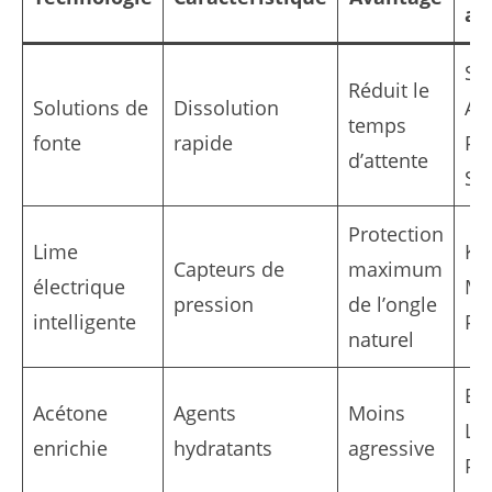
as
Sai
Réduit le
Solutions de
Dissolution
Aci
temps
fonte
rapide
Pe
d’attente
Sa
Protection
Lime
Kin
Capteurs de
maximum
électrique
Mo
pression
de l’ongle
intelligente
Pr
naturel
Ess
Acétone
Agents
Moins
L’O
enrichie
hydratants
agressive
Pa