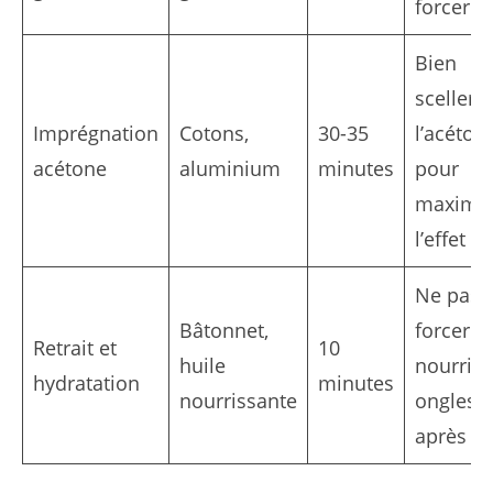
forcer
Bien
sceller
Imprégnation
Cotons,
30-35
l’acéton
acétone
aluminium
minutes
pour
maximis
l’effet
Ne pas
Bâtonnet,
forcer et
Retrait et
10
huile
nourrir 
hydratation
minutes
nourrissante
ongles
après