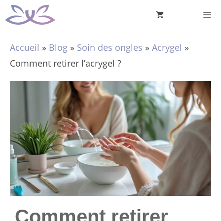
Aller
M
au
contenu
Accueil
»
Blog
»
Soin des ongles
»
Acrygel
»
Comment retirer l’acrygel ?
Comment retirer