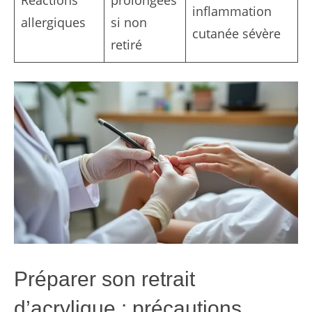
Réactions
prolongées
inflammation
allergiques
si non
cutanée sévère
retiré
Préparer son retrait
d’acrylique : précautions