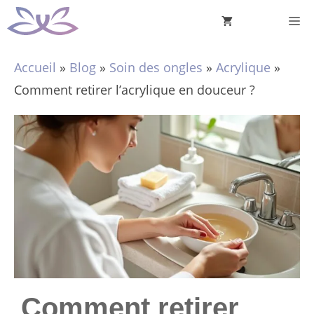
Aller
M
au
contenu
Accueil
»
Blog
»
Soin des ongles
»
Acrylique
»
Comment retirer l’acrylique en douceur ?
Comment retirer