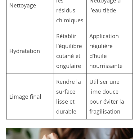
les
Nettoyage à
Nettoyage
résidus
l’eau tiède
chimiques
Rétablir
Application
l’équilibre
régulière
Hydratation
cutané et
d’huile
ongulaire
nourrissante
Rendre la
Utiliser une
surface
lime douce
Limage final
lisse et
pour éviter la
durable
fragilisation