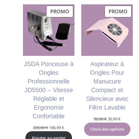
était :
est :
200,00 €.
192,99 €.
PRODUIT
PRO
PROMO
PROMO
EN
EN
PROMOTION
PRO
JSDA Ponceuse à
Aspirateur à
Ongles
Ongles Pour
Professionnelle
Manucure
JD5500 – Vitesse
Compact et
Réglable et
Silencieux avec
Ergonomie
Filtre Lavable
Confortable
Le
Le
50,00
€
36,99
€
prix
prix
Le
Le
220,00
€
186,99
€
Choix des options
initial
actuel
prix
prix
Ajouter au panier