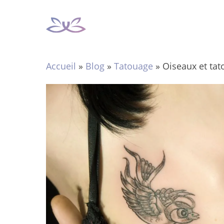
Aller
au
contenu
Accueil
»
Blog
»
Tatouage
»
Oiseaux et tato