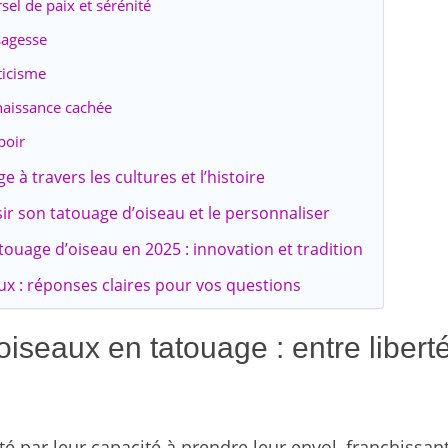
el de paix et sérénité
 sagesse
ticisme
naissance cachée
poir
 à travers les cultures et l’histoire
sir son tatouage d’oiseau et le personnaliser
touage d’oiseau en 2025 : innovation et tradition
ux : réponses claires pour vos questions
seaux en tatouage : entre liberté
é par leur capacité à prendre leur envol, franchissant