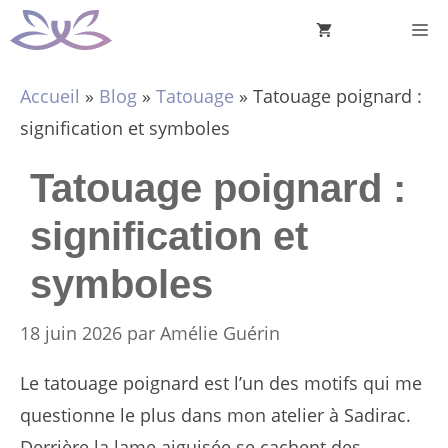
Aller
M
au
contenu
Accueil
»
Blog
»
Tatouage
»
Tatouage poignard :
signification et symboles
Tatouage poignard :
signification et
symboles
18 juin 2026
par
Amélie Guérin
Le tatouage poignard est l’un des motifs qui me
questionne le plus dans mon atelier à Sadirac.
Derrière la lame aiguisée se cachent des