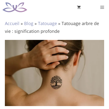
Aller
M
au
contenu
Accueil
»
Blog
»
Tatouage
»
Tatouage arbre de
vie : signification profonde