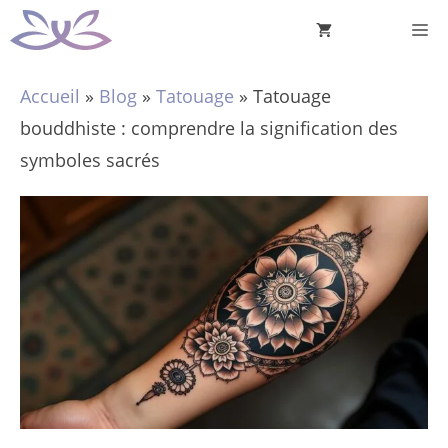
Aller
M
au
contenu
Accueil
»
Blog
»
Tatouage
»
Tatouage
bouddhiste : comprendre la signification des
symboles sacrés