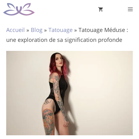
Aller
M
au
contenu
Accueil
»
Blog
»
Tatouage
»
Tatouage Méduse :
une exploration de sa signification profonde