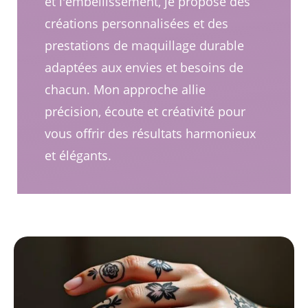
et l'embellissement, je propose des
créations personnalisées et des
prestations de maquillage durable
adaptées aux envies et besoins de
chacun. Mon approche allie
précision, écoute et créativité pour
vous offrir des résultats harmonieux
et élégants.