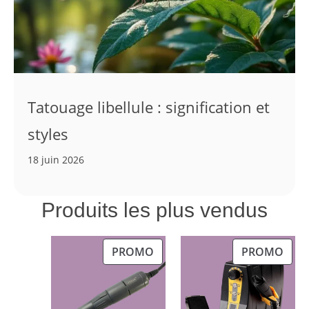
Tatouage libellule : signification et
styles
18 juin 2026
Produits les plus vendus
PRODUIT
PRO
PROMO
PROMO
EN
EN
PROMOTION
PRO