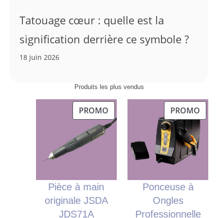
Tatouage cœur : quelle est la
signification derrière ce symbole ?
18 juin 2026
Produits les plus vendus
PRODUIT
PRO
PROMO
PROMO
EN
EN
PROMOTION
PRO
Pièce à main
Ponceuse à
originale JSDA
Ongles
JDS71A
Professionnelle