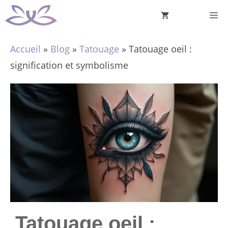
Aller
M
au
contenu
Accueil
»
Blog
»
Tatouage
»
Tatouage oeil :
signification et symbolisme
Tatouage oeil :