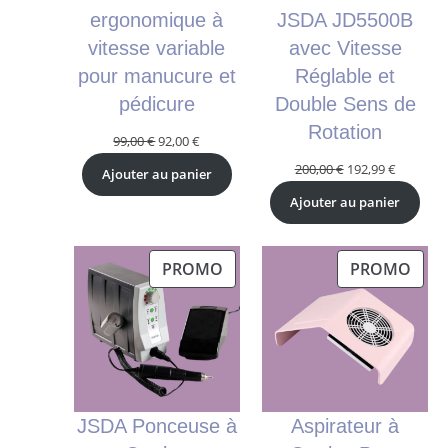
ergonomique à
JSDA JD5500B
vitesse variable
avec Vitesse
pour manucure et
Réglable et
pédicure
Double Sens de
Rotation
Le
Le
99,00
€
92,00
€
prix
prix
Le
Le
200,00
€
192,99
€
Ajouter au panier
initial
actuel
prix
prix
Ajouter au panier
était :
est :
initial
actuel
99,00 €.
92,00 €.
était :
est :
200,00 €.
192,99 €.
PRODUIT
PRO
PROMO
PROMO
EN
EN
PROMOTION
PRO
JSDA Ponceuse à
Aspirateur à