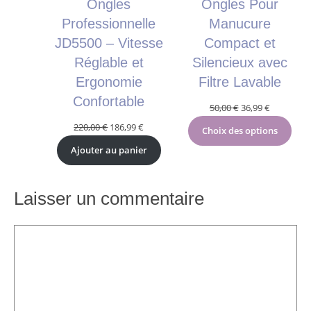
Ongles
Ongles Pour
Professionnelle
Manucure
JD5500 – Vitesse
Compact et
Réglable et
Silencieux avec
Ergonomie
Filtre Lavable
Confortable
Le
Le
50,00
€
36,99
€
prix
prix
Le
Le
220,00
€
186,99
€
Choix des options
initial
actuel
prix
prix
Ajouter au panier
était :
est :
initial
actuel
50,00 €.
36,99 €.
était :
est :
220,00 €.
186,99 €.
Laisser un commentaire
Commentaire