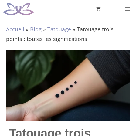
Aller
M
au
contenu
Accueil
»
Blog
»
Tatouage
»
Tatouage trois
points : toutes les significations
Tatouage trois