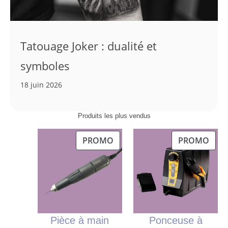
Tatouage Joker : dualité et
symboles
18 juin 2026
Produits les plus vendus
PRODUIT
PRO
PROMO
PROMO
EN
EN
PROMOTION
PRO
Pièce à main
Ponceuse à