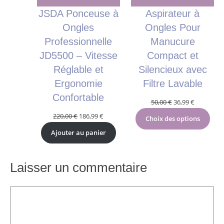
JSDA Ponceuse à
Aspirateur à
Ongles
Ongles Pour
Professionnelle
Manucure
JD5500 – Vitesse
Compact et
Réglable et
Silencieux avec
Ergonomie
Filtre Lavable
Confortable
Le
Le
50,00
€
36,99
€
prix
prix
Le
Le
220,00
€
186,99
€
Choix des options
initial
actuel
prix
prix
Ajouter au panier
était :
est :
initial
actuel
50,00 €.
36,99 €.
était :
est :
220,00 €.
186,99 €.
Laisser un commentaire
Commentaire