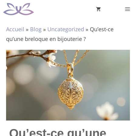
Aller
M
au
contenu
Accueil
»
Blog
»
Uncategorized
»
Qu’est-ce
qu’une breloque en bijouterie ?
Qu’est-ce qu’une