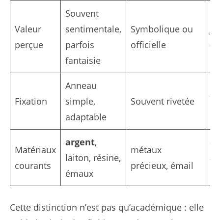
Souvent
Pe
Valeur
sentimentale,
Symbolique ou
jo
perçue
parfois
officielle
(p
fantaisie
or
Anneau
A
Fixation
simple,
Souvent rivetée
ou
adaptable
argent
,
or
Matériaux
métaux
laiton, résine,
ar
courants
précieux, émail
émaux
pi
Cette distinction n’est pas qu’académique : elle