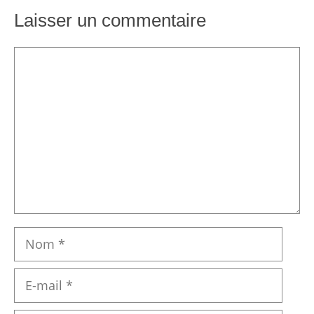
220,00 €.
186,99 €.
Laisser un commentaire
Commentaire
Nom
E-
mail