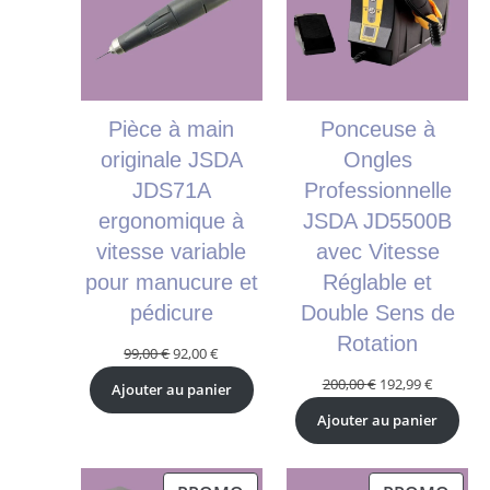
PROMOTION
PRO
Pièce à main
Ponceuse à
originale JSDA
Ongles
JDS71A
Professionnelle
ergonomique à
JSDA JD5500B
vitesse variable
avec Vitesse
pour manucure et
Réglable et
pédicure
Double Sens de
Rotation
Le
Le
99,00
€
92,00
€
prix
prix
Le
Le
200,00
€
192,99
€
Ajouter au panier
initial
actuel
prix
prix
Ajouter au panier
était :
est :
initial
actuel
99,00 €.
92,00 €.
était :
est :
200,00 €.
192,99 €.