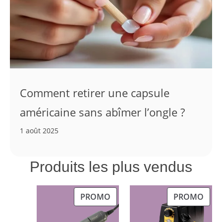
Comment retirer une capsule
américaine sans abîmer l’ongle ?
1 août 2025
Produits les plus vendus
PRODUIT
PRO
PROMO
PROMO
EN
EN