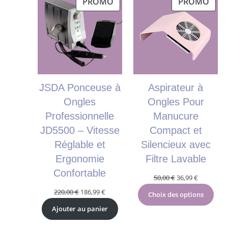
PRODUIT
PRO
PROMO
PROMO
EN
EN
PROMOTION
PRO
JSDA Ponceuse à
Aspirateur à
Ongles
Ongles Pour
Professionnelle
Manucure
JD5500 – Vitesse
Compact et
Réglable et
Silencieux avec
Ergonomie
Filtre Lavable
Confortable
Le
Le
50,00
€
36,99
€
prix
prix
Le
Le
220,00
€
186,99
€
Choix des options
initial
actuel
prix
prix
Ajouter au panier
était :
est :
initial
actuel
50,00 €.
36,99 €.
était :
est :