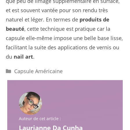
que peu de limage supplémentaire en surface,
et est souvent vantée pour son rendu très
naturel et léger. En termes de
produits de
beauté
, cette technique est pratique car la
capsule elle-même impose une belle base lisse,
facilitant la suite des applications de vernis ou
du
nail art
.
Catégories
Capsule Américaine
Auteur de cet article :
Laurianne Da Cunha