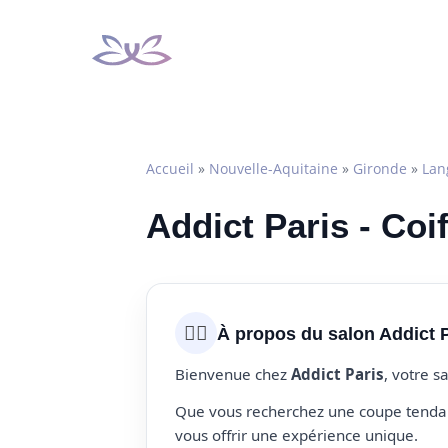
Aller
au
contenu
Accueil
»
Nouvelle-Aquitaine
»
Gironde
»
Lan
Addict Paris - Coi
💇‍♀️
À propos du salon Addict 
Bienvenue chez
Addict Paris
, votre s
Que vous recherchez une coupe tendanc
vous offrir une expérience unique.