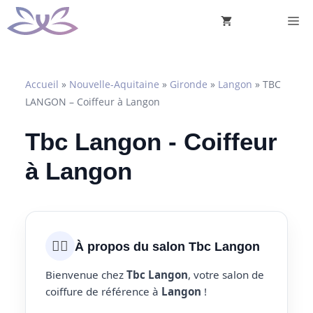
Aller
M
au
contenu
Accueil
»
Nouvelle-Aquitaine
»
Gironde
»
Langon
»
TBC
LANGON – Coiffeur à Langon
Tbc Langon - Coiffeur
à Langon
💇‍♀️
À propos du salon Tbc Langon
Bienvenue chez
Tbc Langon
, votre salon de
coiffure de référence à
Langon
!