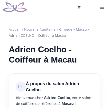
Aller
M
au
contenu
Accueil
»
Nouvelle-Aquitaine
»
Gironde
»
Macau
»
Adrien COELHO – Coiffeur à Macau
Adrien Coelho -
Coiffeur à Macau
À propos du salon Adrien
💇‍♀️
Coelho
Bienvenue chez
Adrien Coelho
, votre salon
de coiffure de référence à
Macau
!