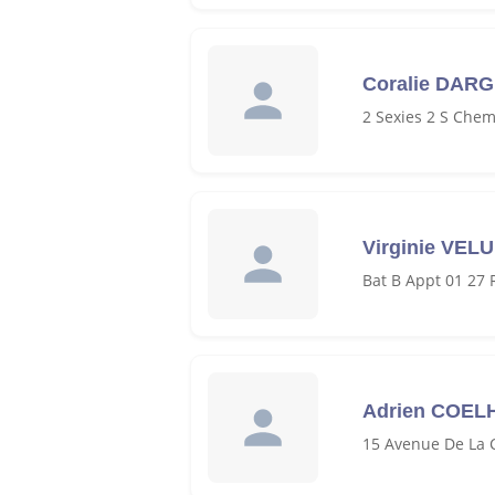
Coralie DAR
2 Sexies 2 S Che
Virginie VELU
Bat B Appt 01 27
Adrien COEL
15 Avenue De La 