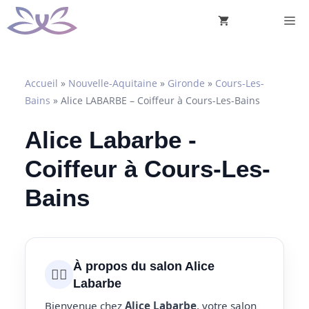
Aller
M
au
contenu
Accueil
»
Nouvelle-Aquitaine
»
Gironde
»
Cours-Les-
Bains
»
Alice LABARBE – Coiffeur à Cours-Les-Bains
Alice Labarbe -
Coiffeur à Cours-Les-
Bains
À propos du salon Alice
💇‍♀️
Labarbe
Bienvenue chez
Alice Labarbe
, votre salon