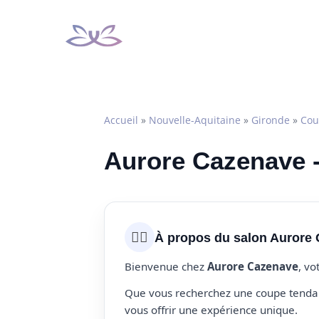
Aller
au
contenu
Accueil
»
Nouvelle-Aquitaine
»
Gironde
»
Cou
Aurore Cazenave -
💇‍♀️
À propos du salon Aurore
Bienvenue chez
Aurore Cazenave
, vo
Que vous recherchez une coupe tendanc
vous offrir une expérience unique.