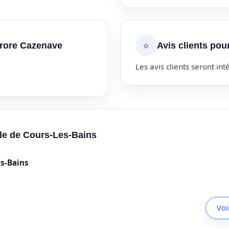
⭐
urore Cazenave
Avis clients po
Les avis clients seront inté
ille de Cours-Les-Bains
es-Bains
Voi