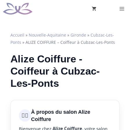
Aller
M
au
contenu
Accueil
»
Nouvelle-Aquitaine
»
Gironde
»
Cubzac-Les-
Ponts
»
ALIZE COIFFURE – Coiffeur à Cubzac-Les-Ponts
Alize Coiffure -
Coiffeur à Cubzac-
Les-Ponts
À propos du salon Alize
💇‍♀️
Coiffure
Bienvenue chez
Alize Coiffure
, votre salon