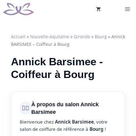
Aller
M
au
contenu
Accueil
»
Nouvelle-Aquitaine
»
Gironde
»
Bourg
»
Annick
BARSIMEE – Coiffeur à Bourg
Annick Barsimee -
Coiffeur à Bourg
À propos du salon Annick
💇‍♀️
Barsimee
Bienvenue chez
Annick Barsimee
, votre
salon de coiffure de référence à
Bourg
!