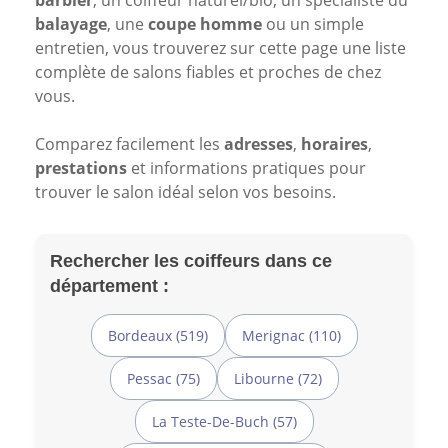
barbier
, un coiffeur naturel/bio, un spécialiste du
balayage
, une
coupe homme
ou un simple
entretien, vous trouverez sur cette page une liste
complète de salons fiables et proches de chez
vous.
Comparez facilement les
adresses
,
horaires
,
prestations
et informations pratiques pour
trouver le salon idéal selon vos besoins.
Rechercher les coiffeurs dans ce
département :
Bordeaux (519)
Merignac (110)
Pessac (75)
Libourne (72)
La Teste-De-Buch (57)