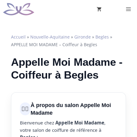
Aller
M
au
contenu
Accueil
»
Nouvelle-Aquitaine
»
Gironde
»
Begles
»
APPELLE MOI MADAME – Coiffeur à Begles
Appelle Moi Madame -
Coiffeur à Begles
À propos du salon Appelle Moi
💇‍♀️
Madame
Bienvenue chez
Appelle Moi Madame
,
votre salon de coiffure de référence à