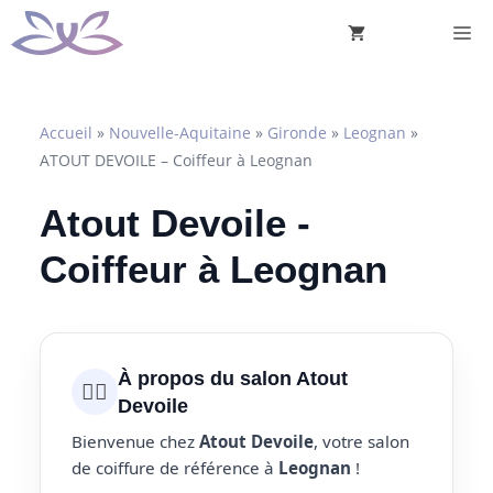
Aller
M
au
contenu
Accueil
»
Nouvelle-Aquitaine
»
Gironde
»
Leognan
»
ATOUT DEVOILE – Coiffeur à Leognan
Atout Devoile -
Coiffeur à Leognan
À propos du salon Atout
💇‍♀️
Devoile
Bienvenue chez
Atout Devoile
, votre salon
de coiffure de référence à
Leognan
!