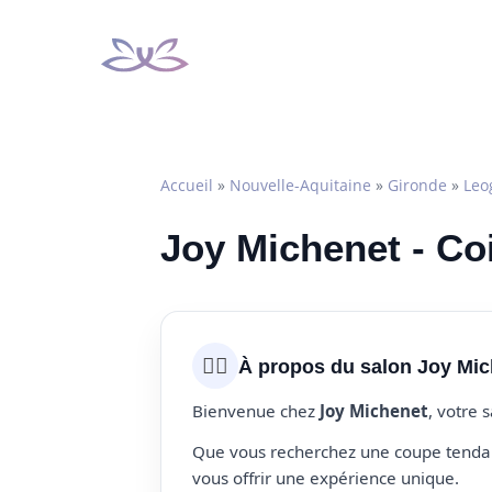
Aller
au
contenu
Accueil
»
Nouvelle-Aquitaine
»
Gironde
»
Leo
Joy Michenet - Co
💇‍♀️
À propos du salon Joy Mic
Bienvenue chez
Joy Michenet
, votre 
Que vous recherchez une coupe tendanc
vous offrir une expérience unique.