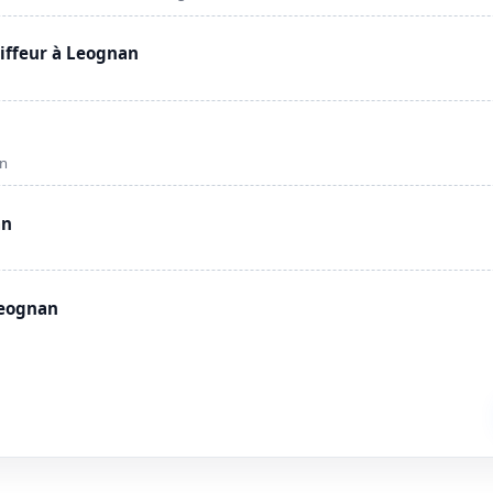
ffeur à Leognan
an
an
Leognan