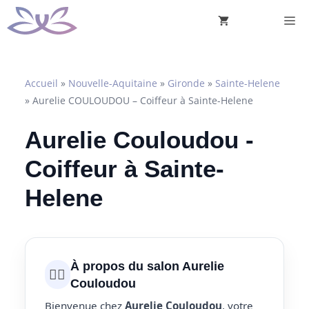
Aller
M
au
contenu
Accueil
»
Nouvelle-Aquitaine
»
Gironde
»
Sainte-Helene
»
Aurelie COULOUDOU – Coiffeur à Sainte-Helene
Aurelie Couloudou -
Coiffeur à Sainte-
Helene
À propos du salon Aurelie
💇‍♀️
Couloudou
Bienvenue chez
Aurelie Couloudou
, votre