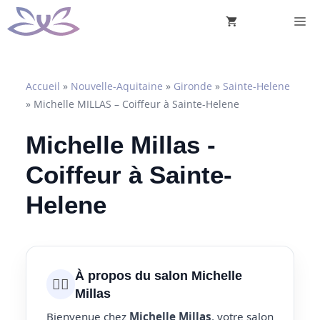
Aller
M
au
contenu
Accueil
»
Nouvelle-Aquitaine
»
Gironde
»
Sainte-Helene
»
Michelle MILLAS – Coiffeur à Sainte-Helene
Michelle Millas -
Coiffeur à Sainte-
Helene
À propos du salon Michelle
💇‍♀️
Millas
Bienvenue chez
Michelle Millas
, votre salon