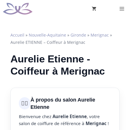
Aller
M
au
contenu
Accueil
»
Nouvelle-Aquitaine
»
Gironde
»
Merignac
»
Aurelie ETIENNE – Coiffeur à Merignac
Aurelie Etienne -
Coiffeur à Merignac
À propos du salon Aurelie
💇‍♀️
Etienne
Bienvenue chez
Aurelie Etienne
, votre
salon de coiffure de référence à
Merignac
!