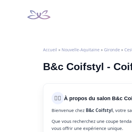
Aller
au
contenu
Accueil
»
Nouvelle-Aquitaine
»
Gironde
»
Ces
B&c Coifstyl - Coi
💇‍♀️
À propos du salon B&c Coi
Bienvenue chez
B&c Coifstyl
, votre s
Que vous recherchez une coupe tendanc
vous offrir une expérience unique.