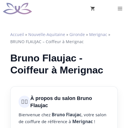
Aller
M
au
contenu
Accueil
»
Nouvelle-Aquitaine
»
Gironde
»
Merignac
»
BRUNO FLAUJAC – Coiffeur à Merignac
Bruno Flaujac -
Coiffeur à Merignac
À propos du salon Bruno
💇‍♀️
Flaujac
Bienvenue chez
Bruno Flaujac
, votre salon
de coiffure de référence à
Merignac
!