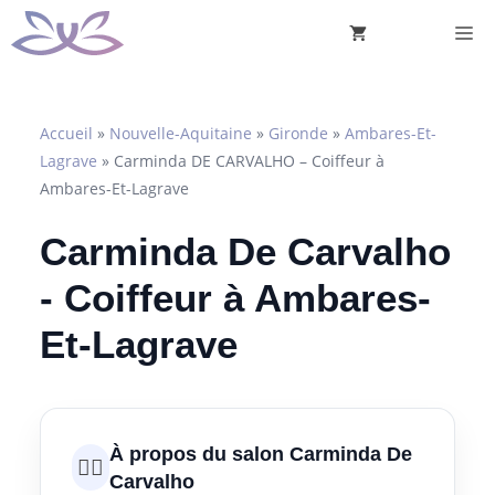
Aller
M
au
contenu
Accueil
»
Nouvelle-Aquitaine
»
Gironde
»
Ambares-Et-
Lagrave
»
Carminda DE CARVALHO – Coiffeur à
Ambares-Et-Lagrave
Carminda De Carvalho
- Coiffeur à Ambares-
Et-Lagrave
À propos du salon Carminda De
💇‍♀️
Carvalho