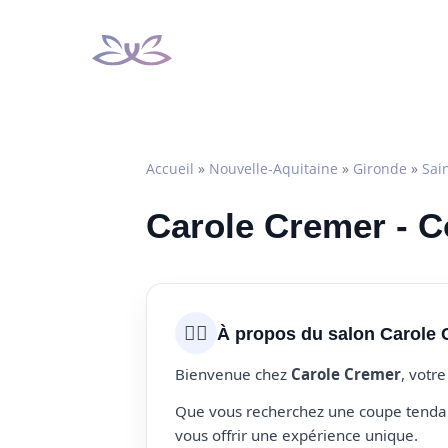
Aller
au
contenu
Accueil
»
Nouvelle-Aquitaine
»
Gironde
»
Sai
Carole Cremer - C
💇‍♀️
À propos du salon Carole
Bienvenue chez
Carole Cremer
, votr
Que vous recherchez une coupe tendanc
vous offrir une expérience unique.