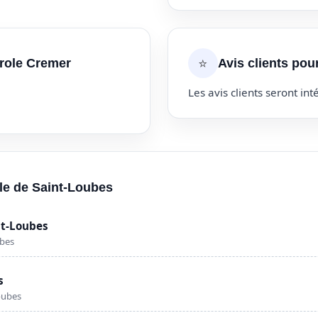
⭐
arole Cremer
Avis clients pou
Les avis clients seront inté
lle de Saint-Loubes
nt-Loubes
ubes
s
oubes