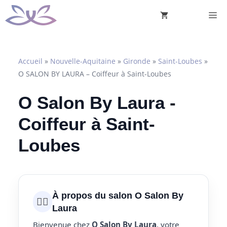
Aller
M
au
contenu
Accueil
»
Nouvelle-Aquitaine
»
Gironde
»
Saint-Loubes
»
O SALON BY LAURA – Coiffeur à Saint-Loubes
O Salon By Laura -
Coiffeur à Saint-
Loubes
À propos du salon O Salon By
💇‍♀️
Laura
Bienvenue chez
O Salon By Laura
, votre