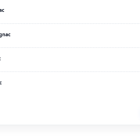
ac
ignac
c
c