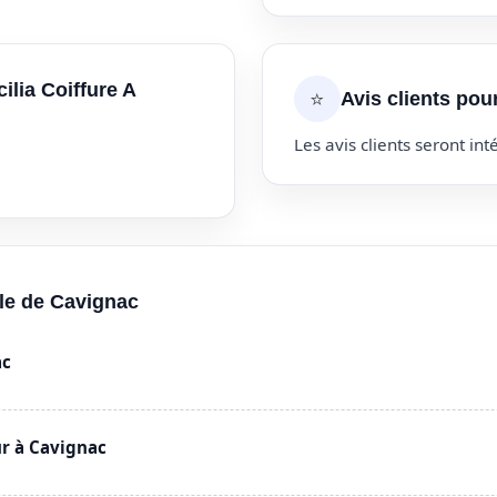
ilia Coiffure A
⭐
Avis clients pou
Les avis clients seront inté
lle de Cavignac
ac
ur à Cavignac