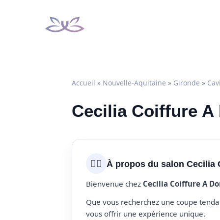
Aller
au
contenu
Accueil
»
Nouvelle-Aquitaine
»
Gironde
»
Cav
Cecilia Coiffure A
💇‍♀️
À propos du salon Cecilia 
Bienvenue chez
Cecilia Coiffure A D
Que vous recherchez une coupe tendanc
vous offrir une expérience unique.